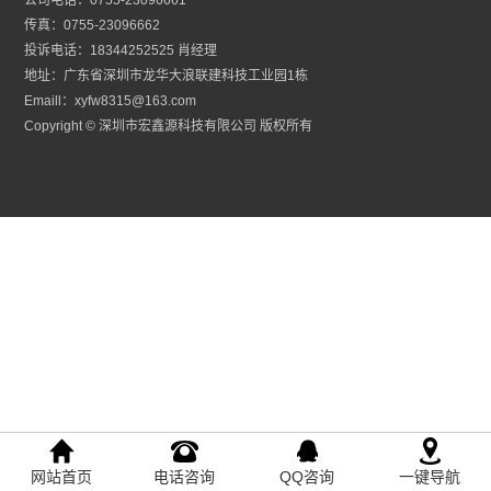
传真：0755-23096662
投诉电话：18344252525 肖经理
地址：广东省深圳市龙华大浪联建科技工业园1栋
Emaill：xyfw8315@163.com
Copyright © 深圳市宏鑫源科技有限公司 版权所有
网站首页
电话咨询
QQ咨询
一键导航